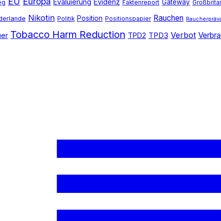
EU
Europa
Evaluierung
Evidenz
Gateway
eg
Faktenreport
Großbrita
Nikotin
Rauchen
Position
derlande
Politik
Positionspapier
Raucherpräv
Tobacco Harm Reduction
Verbot
Verbra
uer
TPD2
TPD3