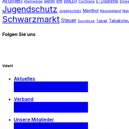
Aromen
Berlin
E-Zigarette
BMLEH
BfR
Atemwege
Cochrane
Einw
Jugendschutz
Menthol
Jugenschutz
Neuseeland
Nie
Schwarzmarkt
Steuer
Tabakste
Tabak
Sucralose
Folgen Sie uns
VdeH
Aktuelles
Verband
Unsere Mitglieder