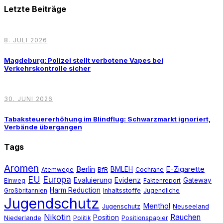
Letzte Beiträge
8. JULI 2026
Magdeburg: Polizei stellt verbotene Vapes bei
Verkehrskontrolle sicher
30. JUNI 2026
Tabaksteuererhöhung im Blindflug: Schwarzmarkt ignoriert,
Verbände übergangen
Tags
Aromen
Berlin
E-Zigarette
BMLEH
BfR
Atemwege
Cochrane
EU
Europa
Evaluierung
Evidenz
Gateway
Einweg
Faktenreport
Harm Reduction
Inhaltsstoffe
Großbritannien
Jugendliche
Jugendschutz
Menthol
Jugenschutz
Neuseeland
Nikotin
Rauchen
Position
Niederlande
Politik
Positionspapier